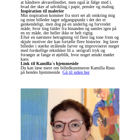
at håndtere akvarelmediet, men også at følge med i,
hvad der sker af udvikling i papir, pensler og maling.
Inspiration til malerier
Min inspiration kommer fra stort set alt omkring mig
og mine billeder tager udgangspunkt i det der er
genkendeligt, men dog på en underlig og forvredet
måde, hvor ting falder fra hinanden og samles igen på
en ny måde, der heller ikke er helt rigtig.
Efter en nærmere betragtning vil flere lag tone frem og
skjule motiver der kan fortælle flere historier. Jeg laver
billeder i stærke strålende farver og improviserer meget
med forskellige teknikker bl.a. serigrafi tryk og
forsøger at fange et øjeblik, hvor noget smukt møder
kaos.
Link til Kamilla´s hjemmeside
Du kan læse mere om billedkunstneren Kamilla Ruus
på hendes hjemmeside.
Gå til siden her