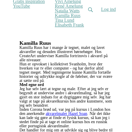
Gratis inspiration
Vivi Amelung
YouTube
René Amelung
Log ind
Natalia Watts
(current)
Kamilla Ruus
Tina Lund
Elisabeth Frank
Kamilla Ruus
Kamilla Ruus har i mange år tegnet, malet og lavet
akvareller og desuden illustreret børnebøger. Hos
CreateArt underviser Kamilla fortrinsvis i akvarel på
alle niveauer.
Hun er opvokset i kollektivet Svanholm, hvor der
hverken var tv eller computer - og har derfor altid
tegnet meget. Med tegningerne kunne Kamilla fortælle
historier og udtrykke nogle af de følelser, der var svære
at sætte ord på.
Med egne ord
Jeg har selv lært at tegne og male. Efter at jeg selv er
begyndt at undervise andre i akvarelmaling, så har jeg
gjort en stor indsats for at dygtiggøre mig selv. Jeg har
valgt at tage på akvarelkursus hos andre kunstnere, som
jeg selv beundrer.
Inden Corona brød ud, var jeg på kursus i London hos
den anerkendte
akvarelmaler Hazel Soan
. Når det ikke
kan lade sig gøre at finde et fysisk kursus, så kan jeg i
stedet finde på at tage et online kursus hos en russisk
eller portugisisk akvarelmaler.
Det handler for mig om at udvikle sig og blive bedre til