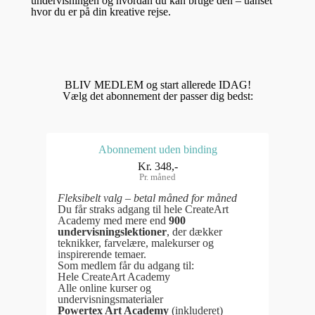
undervisningen og hvordan du kan bruge den – uanset
hvor du er på din kreative rejse.
BLIV MEDLEM og start allerede IDAG!
Vælg det abonnement der passer dig bedst:
Abonnement uden binding
Kr. 348,-
Pr. måned
Fleksibelt valg – betal måned for måned
Du får straks adgang til hele CreateArt
Academy med mere end
900
undervisningslektioner
, der dækker
teknikker, farvelære, malekurser og
inspirerende temaer.
Som medlem får du adgang til:
Hele CreateArt Academy
Alle online kurser og
undervisningsmaterialer
Powertex Art Academy
(inkluderet)