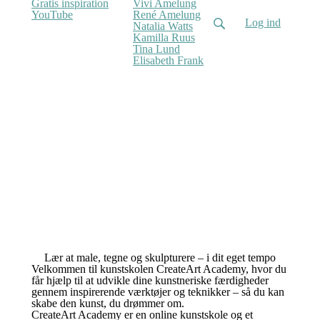
Gratis inspiration
Vivi Amelung
YouTube
René Amelung
Log ind
Natalia Watts
Kamilla Ruus
Tina Lund
Elisabeth Frank
Lær at male, tegne og skulpturere – i dit eget tempo
Velkommen til kunstskolen CreateArt Academy, hvor du
får hjælp til at udvikle dine kunstneriske færdigheder
gennem inspirerende værktøjer og teknikker – så du kan
skabe den kunst, du drømmer om.
CreateArt Academy er en online kunstskole og et