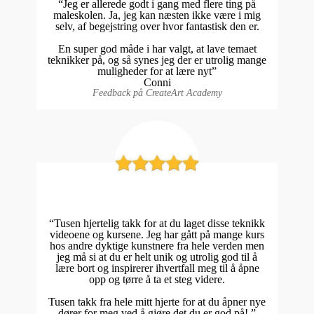
“Jeg er allerede godt i gang med flere ting på
maleskolen. Ja, jeg kan næsten ikke være i mig
selv, af begejstring over hvor fantastisk den er.
En super god måde i har valgt, at lave temaet
teknikker på, og så synes jeg der er utrolig mange
muligheder for at lære nyt”
Conni
Feedback på CreateArt Academy
“Tusen hjertelig takk for at du laget disse teknikk
videoene og kursene. Jeg har gått på mange kurs
hos andre dyktige kunstnere fra hele verden men
jeg må si at du er helt unik og utrolig god til å
lære bort og inspirerer ihvertfall meg til å åpne
opp og tørre å ta et steg videre.
Tusen takk fra hele mitt hjerte for at du åpner nye
dører for meg ved å gjøre det du er god på! ”