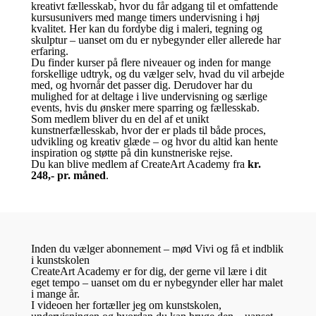
kreativt fællesskab, hvor du får adgang til et omfattende
kursusunivers med mange timers undervisning i høj
kvalitet. Her kan du fordybe dig i maleri, tegning og
skulptur – uanset om du er nybegynder eller allerede har
erfaring.
Du finder kurser på flere niveauer og inden for mange
forskellige udtryk, og du vælger selv, hvad du vil arbejde
med, og hvornår det passer dig. Derudover har du
mulighed for at deltage i live undervisning og særlige
events, hvis du ønsker mere sparring og fællesskab.
Som medlem bliver du en del af et unikt
kunstnerfællesskab, hvor der er plads til både proces,
udvikling og kreativ glæde – og hvor du altid kan hente
inspiration og støtte på din kunstneriske rejse.
Du kan blive medlem af CreateArt Academy fra
kr.
248,- pr. måned
.
Inden du vælger abonnement – mød Vivi og få et indblik
i kunstskolen
CreateArt Academy er for dig, der gerne vil lære i dit
eget tempo – uanset om du er nybegynder eller har malet
i mange år.
I videoen her fortæller jeg om kunstskolen,