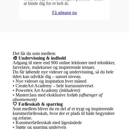
at binde dig for et helt år.
Få adgang nu
Det får du som medlem
🎨 Undervisning & indhold
Adgang til mere end 900 online lektioner med teknikker,
farvelære, malekurser og inspirerende temaer.
Du får løbende nye videoer og undervisning, så du hele
tiden kan udvikle dig – uanset niveau.
• Nye videoer og inspiration hver måned
• CreateArt Academy – hele kursusuniverset
• Powertex Art Academy
(inkluderet)
• Masterclass med eksklusive forløb
(afhænger af
abonnement)
🤍 Fællesskab & sparring
Som medlem bliver du en del af et trygt og inspirerende
kunstnerfællesskab, hvor der er plads til både begyndere
og erfarne.
• Kunstnerfællesskab med ligesindede
• Støtte og sparring undervejs