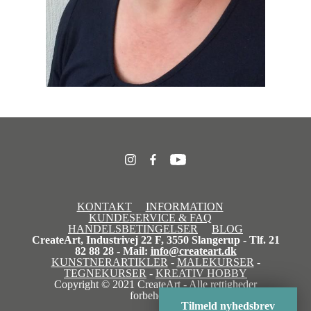
KONTAKT
INFORMATION
KUNDESERVICE & FAQ
HANDELSBETINGELSER
BLOG
CreateArt, Industrivej 22 F, 3550 Slangerup - Tlf. 21
82 88 28 - Mail:
info@createart.dk
KUNSTNERARTIKLER
-
MALEKURSER
-
TEGNEKURSER
-
KREATIV HOBBY
Copyright © 2021 CreateArt - Alle rettigheder
forbeholdes
Tilmeld nyhedsbrev