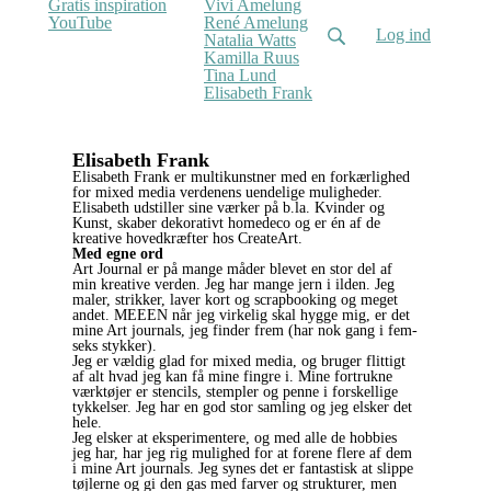
Gratis inspiration
Vivi Amelung
YouTube
René Amelung
Log ind
Natalia Watts
Kamilla Ruus
Tina Lund
(current)
Elisabeth Frank
Elisabeth Frank
Elisabeth Frank er multikunstner med en forkærlighed
for mixed media verdenens uendelige muligheder.
Elisabeth udstiller sine værker på b.la. Kvinder og
Kunst, skaber dekorativt homedeco og er én af de
kreative hovedkræfter hos CreateArt.
Med egne ord
Art Journal er på mange måder blevet en stor del af
min kreative verden. Jeg har mange jern i ilden. Jeg
maler, strikker, laver kort og scrapbooking og meget
andet. MEEEN når jeg virkelig skal hygge mig, er det
mine Art journals, jeg finder frem (har nok gang i fem-
seks stykker).
Jeg er vældig glad for mixed media, og bruger flittigt
af alt hvad jeg kan få mine fingre i. Mine fortrukne
værktøjer er stencils, stempler og penne i forskellige
tykkelser. Jeg har en god stor samling og jeg elsker det
hele.
Jeg elsker at eksperimentere, og med alle de hobbies
jeg har, har jeg rig mulighed for at forene flere af dem
i mine Art journals. Jeg synes det er fantastisk at slippe
tøjlerne og gi den gas med farver og strukturer, men