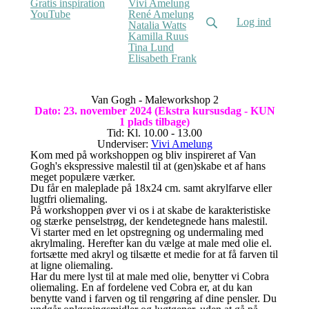
Gratis inspiration
Vivi Amelung
YouTube
René Amelung
Log ind
Natalia Watts
Kamilla Ruus
Tina Lund
Elisabeth Frank
Van Gogh - Maleworkshop 2
Dato: 23. november 2024 (Ekstra kursusdag - KUN
1 plads tilbage)
Tid: Kl. 10.00 - 13.00
Underviser:
Vivi Amelung
Kom med på workshoppen og bliv inspireret af Van
Gogh's ekspressive malestil til at (gen)skabe et af hans
meget populære værker.
Du får en maleplade på 18x24 cm. samt akrylfarve eller
lugtfri oliemaling.
På workshoppen øver vi os i at skabe de karakteristiske
og stærke penselstrøg, der kendetegnede hans malestil.
Vi starter med en let opstregning og undermaling med
akrylmaling. Herefter kan du vælge at male med olie el.
fortsætte med akryl og tilsætte et medie for at få farven til
at ligne oliemaling.
Har du mere lyst til at male med olie, benytter vi Cobra
oliemaling. En af fordelene ved Cobra er, at du kan
benytte vand i farven og til rengøring af dine pensler. Du