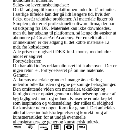
indholdet af kurserne.
Salgs- og leveringsbetingelser:
Du får adgang til kursusplatformen indenfor få minutter.
I særlige tilfælde kan der gå lidt længere tid, hvis der
f.eks. opstår tekniske problemer. Al materiale ligger på
Simplero, der er et professionelt software firma, der har
sit udspring fra DK. Materialet kan ikke downloades,
men du har adgang til platformen, så længe du ønsker at
abonnere på CreateArt Academy. For enkelt køb at
onlinekurser, er der adgang til det købte materiale 12
mdr. fra købsdatoen.
Alle priser er opgivet i DKK inkl. moms, medmindre
andet er angivet
Fortrydelsesret:
Du har altid to års reklamationsret iht. købeloven. Der er
ingen retur- el. fortrydelsesret på online-materiale.
Garanti:
Al kursus materiale grunder i mange års erfaring
indenfor billedkunsten og egne personlige betragtninger.
Den omfattende viden om materialer, teknikker og
færdigheder er opnået gennem uddannelser og kurser af
høj faglighed i ind- og udland. Kurserne er udarbejdet
som inspiration og vidensdeling, der stilles til rådighed
for kursister uden nogen form for garanti. Det anbefales
altid at læse indholdsfortegnelser og korrekt brug af
kunstnerartikler, for at undgå eventuelle
uhensigtsmæssige gener og kunstnerisk udtryk.