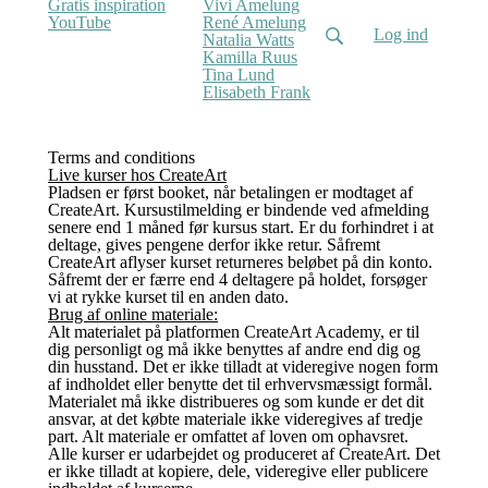
Gratis inspiration
Vivi Amelung
YouTube
René Amelung
Log ind
Natalia Watts
Kamilla Ruus
Tina Lund
Elisabeth Frank
Terms and conditions
Live kurser hos CreateArt
Pladsen er først booket, når betalingen er modtaget af
CreateArt. Kursustilmelding er bindende ved afmelding
senere end 1 måned før kursus start. Er du forhindret i at
deltage, gives pengene derfor ikke retur. Såfremt
CreateArt aflyser kurset returneres beløbet på din konto.
Såfremt der er færre end 4 deltagere på holdet, forsøger
vi at rykke kurset til en anden dato.
Brug af online materiale:
Alt materialet på platformen CreateArt Academy, er til
dig personligt og må ikke benyttes af andre end dig og
din husstand. Det er ikke tilladt at videregive nogen form
af indholdet eller benytte det til erhvervsmæssigt formål.
Materialet må ikke distribueres og som kunde er det dit
ansvar, at det købte materiale ikke videregives af tredje
part. Alt materiale er omfattet af loven om ophavsret.
Alle kurser er udarbejdet og produceret af CreateArt. Det
er ikke tilladt at kopiere, dele, videregive eller publicere