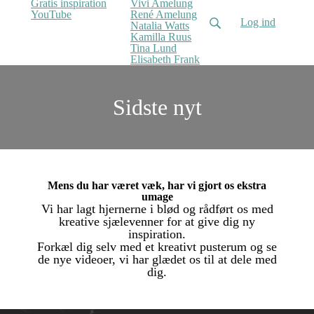
Gratis inspiration
Vivi Amelung
YouTube
René Amelung
Log ind
Natalia Watts
Kamilla Ruus
Tina Lund
Elisabeth Frank
Sidste nyt
Mens du har været væk, har vi gjort os ekstra
umage
Vi har lagt hjernerne i blød og rådført os med
kreative sjælevenner for at give dig ny
inspiration.
Forkæl dig selv med et kreativt pusterum og se
de nye videoer, vi har glædet os til at dele med
dig.