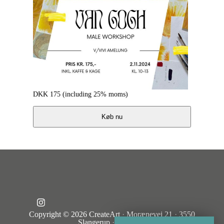
DKK
175
(including 25% moms)
Køb nu
Copyright © 2026
CreateArt
·
Morænevej 21
·
3550
Slangerup
·
Denmark