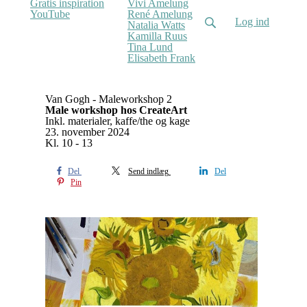
Gratis inspiration
Vivi Amelung
YouTube
René Amelung
Log ind
Natalia Watts
Kamilla Ruus
Tina Lund
Elisabeth Frank
Van Gogh - Maleworkshop 2
Male workshop hos CreateArt
Inkl. materialer, kaffe/the og kage
23. november 2024
Kl. 10 - 13
Del
Send indlæg
Del
Pin