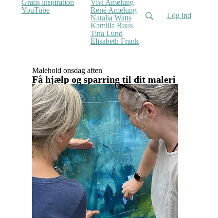
Gratis inspiration
Vivi Amelung
YouTube
René Amelung
Log ind
Natalia Watts
Kamilla Ruus
Tina Lund
Elisabeth Frank
Malehold onsdag aften
Få hjælp og sparring til dit maleri