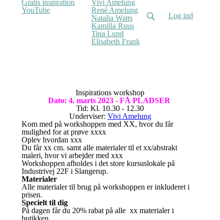
Gratis inspiration
Vivi Amelung
YouTube
René Amelung
Log ind
Natalia Watts
Kamilla Ruus
Tina Lund
Elisabeth Frank
Inspirations workshop
Dato: 4. marts 2023 - FÅ PLADSER
Tid: Kl. 10.30 - 12.30
Underviser:
Vivi Amelung
Kom med på workshoppen med XX, hvor du får
mulighed for at prøve xxxx
Oplev hvordan xxx
Du får xx cm. samt alle materialer til et xx/abstrakt
maleri, hvor vi arbejder med xxx
Workshoppen afholdes i det store kursuslokale på
Industrivej 22F i Slangerup.
Materialer
Alle materialer til brug på workshoppen er inkluderet i
prisen.
Specielt til dig
På dagen får du 20% rabat på alle xx materialer i
butikken.