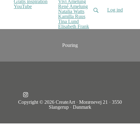
Gratis inspiration
Vivi Amelung
YouTube
René Amelung
Log ind
Natalia Watts
Kamilla Ruus
Tina Lund
Elisabeth Frank
Pouring
Copyright © 2026
CreateArt
·
Morænevej 21
·
3550
Slangerup
·
Danmark