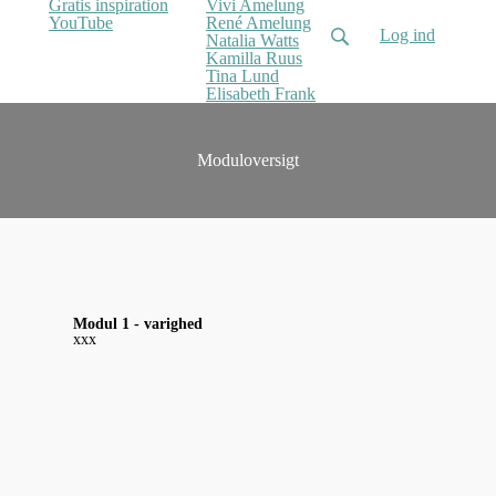
Gratis inspiration
Vivi Amelung
YouTube
René Amelung
Log ind
Natalia Watts
Kamilla Ruus
Tina Lund
Elisabeth Frank
Moduloversigt
Modul 1 - varighed
xxx