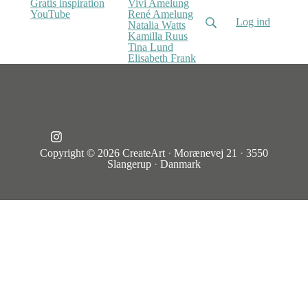
Gratis inspiration
Vivi Amelung
YouTube
René Amelung
Log ind
Natalia Watts
Kamilla Ruus
Tina Lund
Elisabeth Frank
Copyright © 2026
CreateArt
·
Morænevej 21
·
3550
Slangerup
·
Danmark