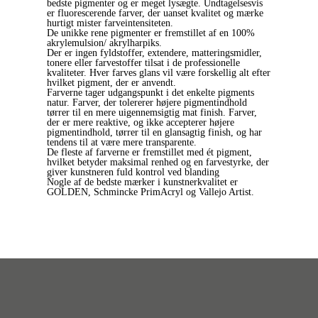
bedste pigmenter og er meget lysægte. Undtagelsesvis
er fluorescerende farver, der uanset kvalitet og mærke
hurtigt mister farveintensiteten.
De unikke rene pigmenter er fremstillet af en 100%
akrylemulsion/ akrylharpiks.
Der er ingen fyldstoffer, extendere, matteringsmidler,
tonere eller farvestoffer tilsat i de professionelle
kvaliteter. Hver farves glans vil være forskellig alt efter
hvilket pigment, der er anvendt.
Farverne tager udgangspunkt i det enkelte pigments
natur. Farver, der tolererer højere pigmentindhold
tørrer til en mere uigennemsigtig mat finish. Farver,
der er mere reaktive, og ikke accepterer højere
pigmentindhold, tørrer til en glansagtig finish, og har
tendens til at være mere transparente.
De fleste af farverne er fremstillet med ét pigment,
hvilket betyder maksimal renhed og en farvestyrke, der
giver kunstneren fuld kontrol ved blanding
Nogle af de bedste mærker i kunstnerkvalitet er
GOLDEN, Schmincke PrimAcryl og Vallejo Artist.