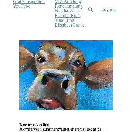
Gratis inspiration
Vivi Amelung
YouTube
René Amelung
Log ind
Natalia Watts
Kamilla Ruus
Tina Lund
Elisabeth Frank
Kunstnerkvalitet
Akrylfarver i kunstnerkvalitet er fremstillet af de