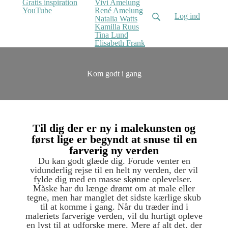
Gratis inspiration
Vivi Amelung
YouTube
René Amelung
Log ind
Natalia Watts
Kamilla Ruus
Tina Lund
Elisabeth Frank
Kom godt i gang
Til dig der er ny i malekunsten og
først lige er begyndt at snuse til en
farverig ny verden
Du kan godt glæde dig. Forude venter en
vidunderlig rejse til en helt ny verden, der vil
fylde dig med en masse skønne oplevelser.
Måske har du længe drømt om at male eller
tegne, men har manglet det sidste kærlige skub
til at komme i gang. Når du træder ind i
maleriets farverige verden, vil du hurtigt opleve
en lyst til at udforske mere. Mere af alt det, der