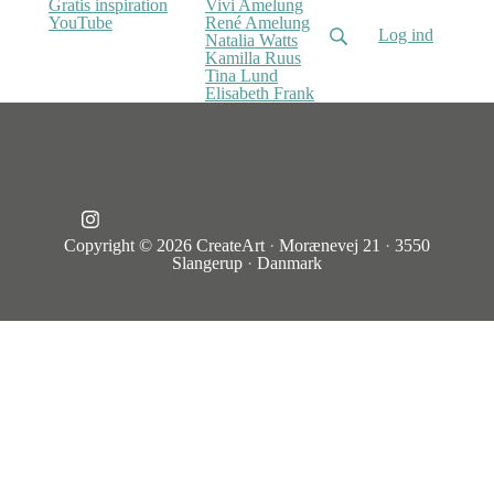
Gratis inspiration
Vivi Amelung
YouTube
René Amelung
Log ind
Natalia Watts
Kamilla Ruus
Tina Lund
Elisabeth Frank
Copyright © 2026
CreateArt
·
Morænevej 21
·
3550
Slangerup
·
Danmark