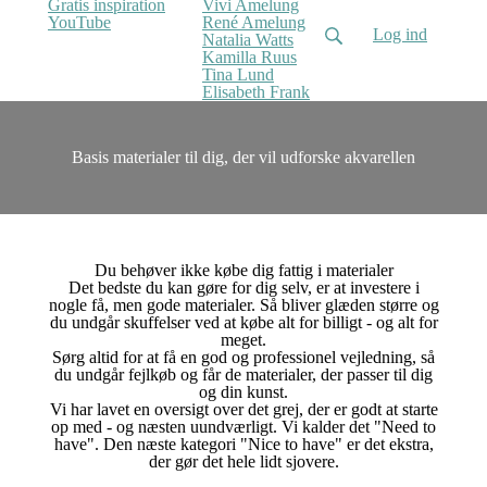
Gratis inspiration
Vivi Amelung
YouTube
René Amelung
Log ind
Natalia Watts
Kamilla Ruus
Tina Lund
Elisabeth Frank
Basis materialer til dig, der vil udforske akvarellen
Du behøver ikke købe dig fattig i materialer
Det bedste du kan gøre for dig selv, er at investere i
nogle få, men gode materialer. Så bliver glæden større og
du undgår skuffelser ved at købe alt for billigt - og alt for
meget.
Sørg altid for at få en god og professionel vejledning, så
du undgår fejlkøb og får de materialer, der passer til dig
og din kunst.
Vi har lavet en oversigt over det grej, der er godt at starte
op med - og næsten uundværligt. Vi kalder det "Need to
have". Den næste kategori "Nice to have" er det ekstra,
der gør det hele lidt sjovere.